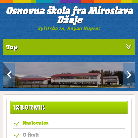
Osnovna škola fra Miroslava
Džaje
Splitska 10, 80320 Kupres
Top
IZBORNIK
Naslovnica
O školi