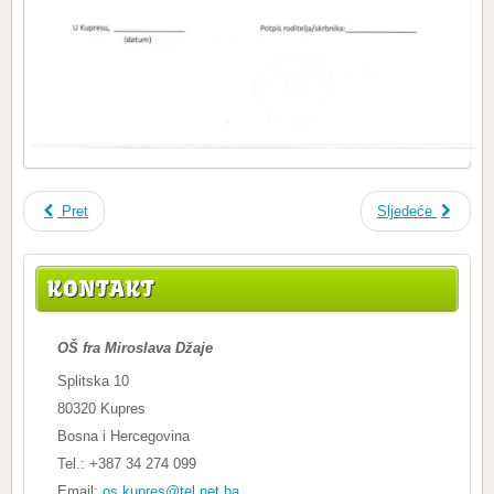
Pret
Sljedeće
KONTAKT
OŠ fra Miroslava Džaje
Splitska 10
80320 Kupres
Bosna i Hercegovina
Tel.: +387 34 274 099
Email:
os.kupres@tel.net.ba