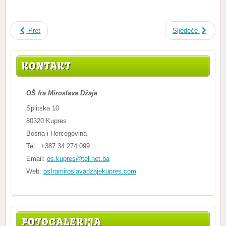
Pret
Sljedeće
KONTAKT
OŠ fra Miroslava Džaje
Splitska 10
80320 Kupres
Bosna i Hercegovina
Tel.: +387 34 274 099
Email:
os.kupres@tel.net.ba
Web:
osframiroslavadzajekupres.com
FOTOGALERIJA