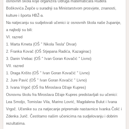
osnovnih škola koje organizira Udruga matematičara Ruđera
Boškovića Žepče u suradnji sa Ministarstvom prosvjete, znanosti,
kulture i športa HBŽ-a.
Na natjecanju su sudjelovali učenici iz osnovnih škola naše županije,
a najbolji su bili:
VI. razred
1. Marta Krneta (OŠ " Nikola Tesla“ Drvar)
2. Franka Kovač (OŠ Stjepana Radića, Kazaginac)
3. Danin Vrebac (OŠ " Ivan Goran Kovačić " Livno)
VII. razred
1. Draga Krišto (OŠ " Ivan Goran Kovačić " Livno)
2. Jure Pavić (OŠ " Ivan Goran Kovačić " Livno)
3. Ivana Vrgoč (OŠ fra Miroslava Džaje Kupres)
Osnovnu školu fra Miroslava Džaje Kupres predstavljali su učenici:
Lea Smoljo, Tomislav Vila, Marino Lovrić, Magdalena Bulut i Ivana
Vrgoč. Učenike su za natjecanje pripremale nastavnice Ivanka Čolić i
Zdenka Jurič. Čestitamo našim učenicima na sudjelovanju i dobrim
rezultatima.