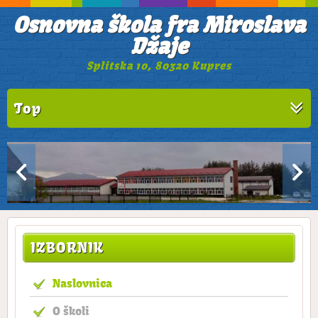
Osnovna škola fra Miroslava
Džaje
Splitska 10, 80320 Kupres
Top
IZBORNIK
Naslovnica
O školi