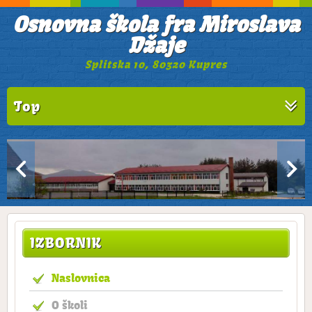
Osnovna škola fra Miroslava
Džaje
Splitska 10, 80320 Kupres
Top
IZBORNIK
Naslovnica
O školi