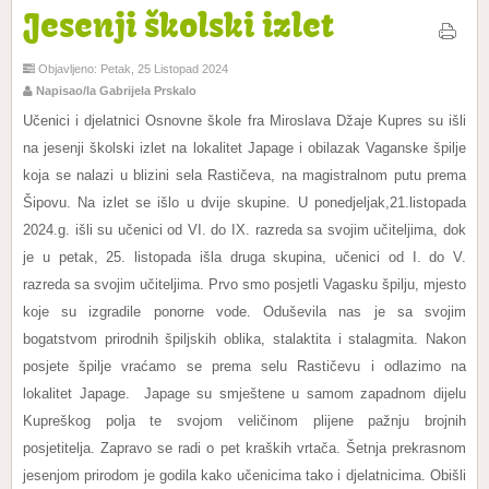
Jesenji školski izlet
Objavljeno: Petak, 25 Listopad 2024
Napisao/la Gabrijela Prskalo
Učenici i djelatnici Osnovne škole fra Miroslava Džaje Kupres su išli
na jesenji školski izlet na lokalitet Japage i obilazak Vaganske špilje
koja se nalazi u blizini sela Rastičeva, na magistralnom putu prema
Šipovu. Na izlet se išlo u dvije skupine. U ponedjeljak,21.listopada
2024.g. išli su učenici od VI. do IX. razreda sa svojim učiteljima, dok
je u petak, 25. listopada išla druga skupina, učenici od I. do V.
razreda sa svojim učiteljima. Prvo smo posjetli Vagasku špilju, mjesto
koje su izgradile ponorne vode. Oduševila nas je sa svojim
bogatstvom prirodnih špiljskih oblika, stalaktita i stalagmita. Nakon
posjete špilje vraćamo se prema selu Rastičevu i odlazimo na
lokalitet Japage. Japage su smještene u samom zapadnom dijelu
Kupreškog polja te svojom veličinom plijene pažnju brojnih
posjetitelja. Zapravo se radi o pet kraških vrtača. Šetnja prekrasnom
jesenjom prirodom je godila kako učenicima tako i djelatnicima. Obišli