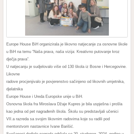
Europe House BiH organizirala je likovno natjecanje za osnovne škole
u BiH na temu “Naša prava, naša vizija: Kreativno putovanje kroz
dječja prava”.
U natjecanju je sudjelovalo više od 130 škola iz Bosne i Hercegovine.
Likovne
radove procjenjivalo je povjerenstvo sačinjeno od likovnih umjetnika,
djelatnika
Europe House i Ureda Europske unije u BiH.
Osnovna škola fra Miroslava Džaje Kupres je bila uspješna i prošla
kao jedna od pet nagrađenih škola. Školu su predstavljali učenici
VII.a razreda sa svojim likovnim radovima koje su radili pod
mentorstvom nastavnice Ivane Barišić.
Svečanost dodjele nagrada održala se 20. studenog 2024. godine u