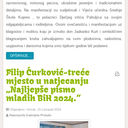
raznovrsnog, mirisnog peciva, ukrašene jesenjim i tradicionalnim
detaljima, Na manifestaciji su sudjelovali i Vijeće učenika Srednje
Škole Kupres , te polaznici Dječjeg vrtića Pahuljica sa svojim
odgajateljicama i roditeljima. Ovom svečanošću i manifestacijom uz
blagoslov i molitvu koju je izmolio don Jadranko Kurt i simboličnim
blagovanjem kruha zahvaljujemo na svim plodovima, radostima,
uspjesima i darovima kojima smo tijekom godine bili podareni.
OPŠIRNIJE...
Filip Ćurković-treće
mjesto u natjecanju
„Najljepše pismo
mladih BiH 2024.“
Objavljeno: Utorak, 15 Listopad 2024
Napisao/la Gabrijela Prskalo