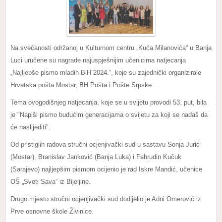
Na svečanosti održanoj u Kulturnom centru „Kuća Milanovića“ u Banja
Luci uručene su nagrade najuspješnijim učenicima natjecanja
„Najljepše pismo mladih BiH 2024.“, koje su zajednički organizirale
Hrvatska pošta Mostar, BH Pošta i Pošte Srpske.
Tema ovogodišnjeg natjecanja, koje se u svijetu provodi 53. put, bila
je "Napiši pismo budućim generacijama o svijetu za koji se nadaš da
će naslijediti".
Od pristiglih radova stručni ocjenjivački sud u sastavu Sonja Jurić
(Mostar), Branislav Janković (Banja Luka) i Fahrudin Kučuk
(Sarajevo) najljepšim pismom ocijenio je rad Iskre Mandić, učenice
OŠ „Sveti Sava“ iz Bijeljine.
Drugo mjesto stručni ocjenjivački sud dodijelio je Adni Omerović iz
Prve osnovne škole Živinice.