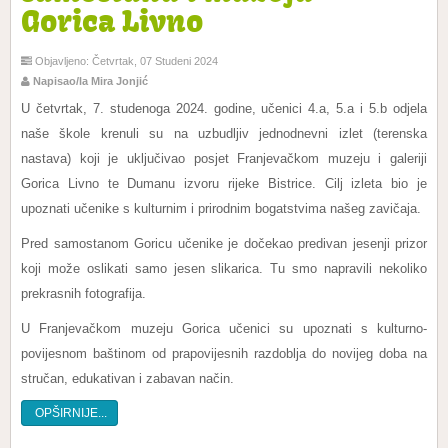
Gorica Livno
Objavljeno: Četvrtak, 07 Studeni 2024
Napisao/la Mira Jonjić
U četvrtak, 7. studenoga 2024. godine, učenici 4.a, 5.a i 5.b odjela
naše škole krenuli su na uzbudljiv jednodnevni izlet (terenska
nastava) koji je uključivao posjet Franjevačkom muzeju i galeriji
Gorica Livno te Dumanu izvoru rijeke Bistrice. Cilj izleta bio je
upoznati učenike s kulturnim i prirodnim bogatstvima našeg zavičaja.
Pred samostanom Goricu učenike je dočekao predivan jesenji prizor
koji može oslikati samo jesen slikarica. Tu smo napravili nekoliko
prekrasnih fotografija.
U Franjevačkom muzeju Gorica učenici su upoznati s kulturno-
povijesnom baštinom od prapovijesnih razdoblja do novijeg doba na
stručan, edukativan i zabavan način.
OPŠIRNIJE...