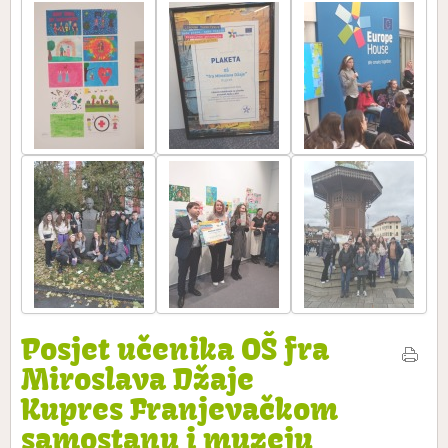
Posjet učenika OŠ fra
Miroslava Džaje
Kupres Franjevačkom
samostanu i muzeju