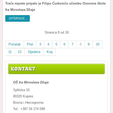
Treće mjesto pripalo je Filipu Ćurkoviću učeniku Osnovne škole
fra Miroslava Džaje
OPŠIRNIJE...
Stranica 8 od 18
Početak
Pret
3
4
5
6
7
8
9
10
11
12
Sljedeće
Kraj
KONTAKT
OŠ fra Miroslava Džaje
Splitska 10
80320 Kupres
Bosna i Hercegovina
Tel.: +387 34 274 099