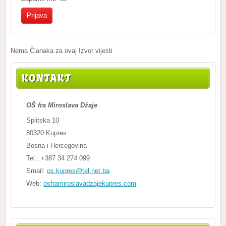
Nema Članaka za ovaj Izvor vijesti
KONTAKT
OŠ fra Miroslava Džaje
Splitska 10
80320 Kupres
Bosna i Hercegovina
Tel.: +387 34 274 099
Email:
os.kupres@tel.net.ba
Web:
osframiroslavadzajekupres.com