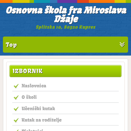
Osnovna škola fra Miroslava
Džaje
Splitska 10, 80320 Kupres
Top
IZBORNIK
Naslovnica
O školi
Učenički kutak
Kutak za roditelje